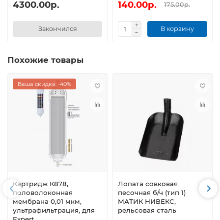
4300.00р.
140.00р.
175.00р.
Закончился
В корзину
Похожие товары
Ваша скидка: -40%
Картридж К878,
Лопата совковая
половолоконная
песочная б/ч (тип 1)
мембрана 0,01 мкм,
МАТИК НИВЕКС,
ультрафильтрация, для
рельсовая сталь
Expert