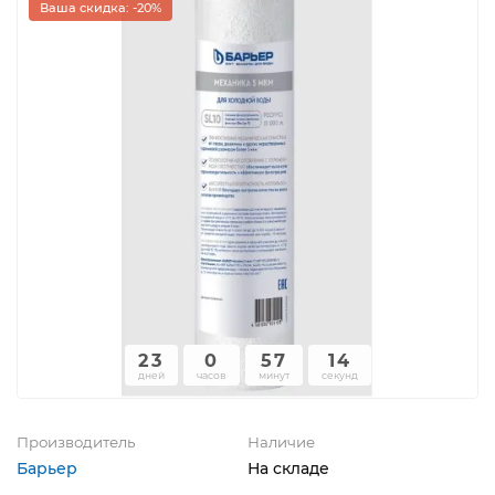
Ваша скидка: -20%
23
0
57
14
дней
часов
минут
секунд
Производитель
Наличие
Барьер
На складе