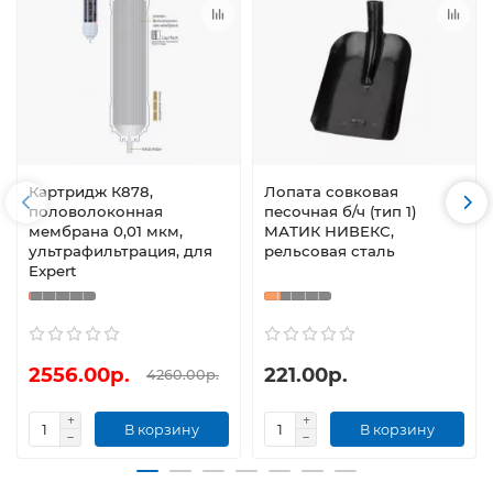
Картридж К878,
Лопата совковая
половолоконная
песочная б/ч (тип 1)
мембрана 0,01 мкм,
МАТИК НИВЕКС,
ультрафильтрация, для
рельсовая сталь
Expert
2556.00р.
221.00р.
4260.00р.
В корзину
В корзину