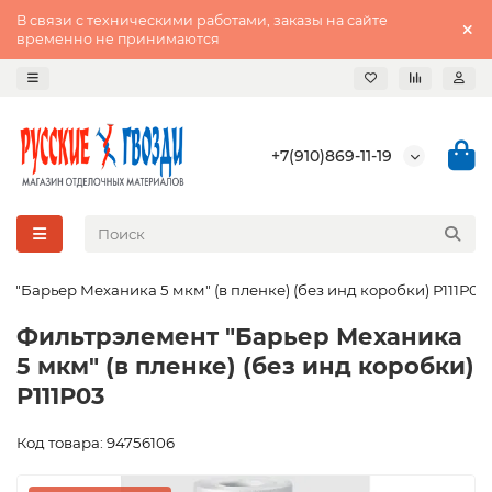
В связи с техническими работами, заказы на сайте
временно не принимаются
+7(910)869-11-19
 "Барьер Механика 5 мкм" (в пленке) (без инд коробки) Р111Р03
Фильтрэлемент "Барьер Механика
5 мкм" (в пленке) (без инд коробки)
Р111Р03
Код товара: 94756106