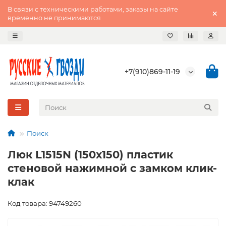
В связи с техническими работами, заказы на сайте
временно не принимаются
+7(910)869-11-19
Поиск
Люк L1515N (150х150) пластик
стеновой нажимной с замком клик-
клак
Код товара: 94749260