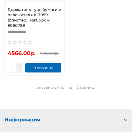
Держатель туал.бумаги и
освежителя К-7059
(блистер), мат. хром
9060789
4566.00р.
7610.00р.
В корзину
Показано с 1 по 1 из 1 (Страниц: 1)
Информация