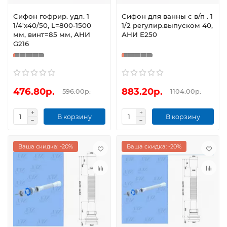
Сифон гофрир. удл. 1
Сифон для ванны с в/п . 1
1/4'х40/50, L=800-1500
1/2 регулир.выпуском 40,
мм, винт=85 мм, АНИ
АНИ Е250
G216
476.80р.
883.20р.
596.00р.
1104.00р.
В корзину
В корзину
Ваша скидка: -20%
Ваша скидка: -20%