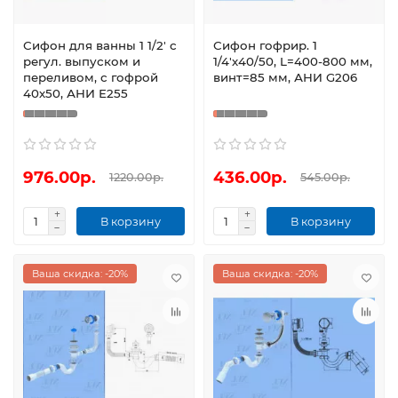
Сифон для ванны 1 1/2' с
Сифон гофрир. 1
регул. выпуском и
1/4'х40/50, L=400-800 мм,
переливом, с гофрой
винт=85 мм, АНИ G206
40х50, АНИ Е255
976.00р.
436.00р.
1220.00р.
545.00р.
В корзину
В корзину
Ваша скидка: -20%
Ваша скидка: -20%