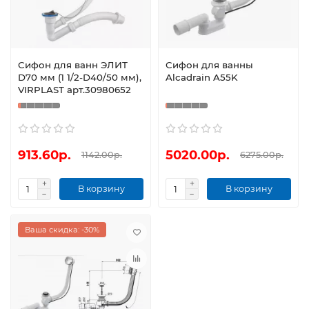
Сифон для ванн ЭЛИТ
Сифон для ванны
D70 мм (1 1/2-D40/50 мм),
Alcadrain A55K
VIRPLAST арт.30980652
913.60р.
5020.00р.
1142.00р.
6275.00р.
В корзину
В корзину
Ваша скидка: -30%