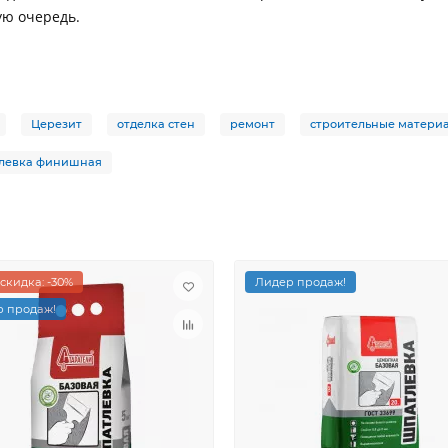
ую очередь.
Церезит
отделка стен
ремонт
строительные матери
левка финишная
скидка: -30%
Лидер продаж!
 продаж!