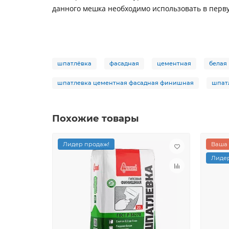
данного мешка необходимо использовать в перв
шпатлёвка
фасадная
цементная
белая
шпатлевка цементная фасадная финишная
шпат
Похожие товары
Лидер продаж!
Ваша 
Лидер