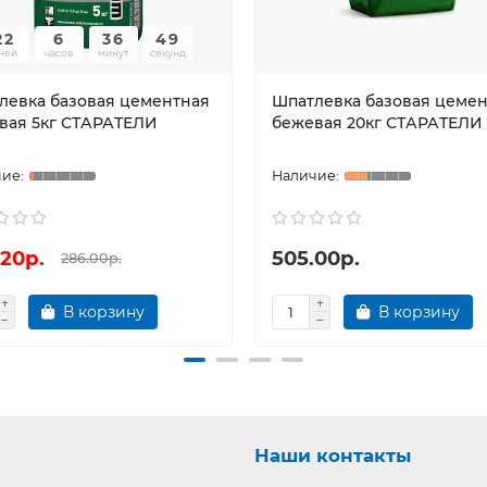
22
6
36
48
ней
часов
минут
секунд
левка базовая цементная
Шпатлевка базовая цеме
вая 5кг СТАРАТЕЛИ
бежевая 20кг СТАРАТЕЛИ 
.20р.
505.00р.
286.00р.
В корзину
В корзину
Наши контакты