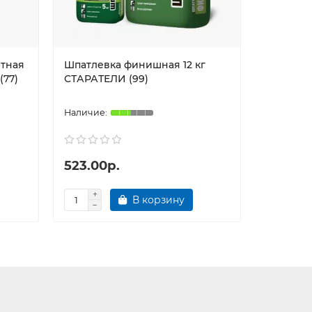
нтная
Шпатлевка финишная 12 кг
Шпатлев
(77)
СТАРАТЕЛИ (99)
белая 20
цементн
523.00р.
795.00
В корзину