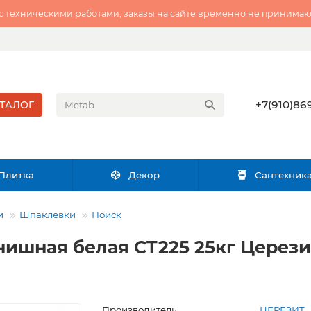
 с техническими работами, заказы на сайте временно не принимаю
+7(910)869
ТАЛОГ
Плитка
Декор
Сантехник
и
Шпаклёвки
Поиск
ишная белая CT225 25кг Церезит
Производитель
ЦЕРЕЗИТ