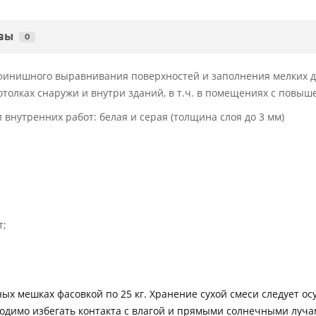
вы
0
финишного выравнивания поверхностей и заполнения мелких д
отолках снаружи и внутри зданий, в т.ч. в помещениях с повы
нутренних работ: белая и серая (толщина слоя до 3 мм)
т;
х мешках фасовкой по 25 кг. Хранение сухой смеси следует осу
димо избегать контакта с влагой и прямыми солнечными лучам