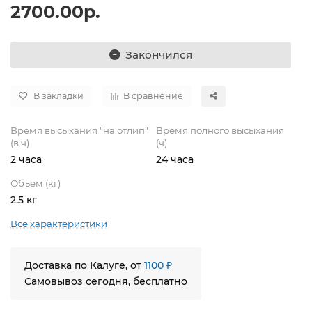
2700.00р.
Закончился
В закладки
В сравнение
Время высыхания "на отлип"
Время полного высыхания
(в ч)
(ч)
2 часа
24 часа
Объем (кг)
2.5 кг
Все характеристики
Доставка по Калуге, от
1100 ₽
Самовывоз сегодня, бесплатно