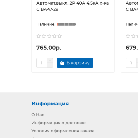
Автомат.выкл. 2Р 40А 4,5кА х-ка
Автом
С ВА47-29
С ВА4
765.00р.
679
В корзину
Информация
О Нас
Информация о доставке
Условия оформления заказа