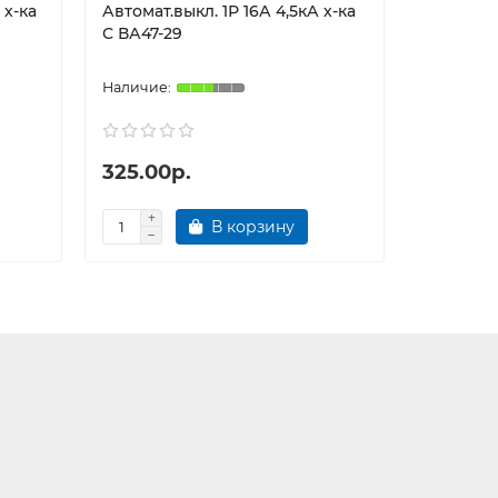
 х-ка
Автомат.выкл. 1Р 16А 4,5кА х-ка
Автомат.
С ВА47-29
С ВА47-2
325.00р.
390.00
В корзину