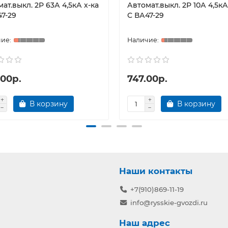
ат.выкл. 2Р 63А 4,5кА х-ка
Автомат.выкл. 2Р 10А 4,5кА
7-29
С ВА47-29
.00р.
747.00р.
В корзину
В корзину
Наши контакты
+7(910)869-11-19
info@rysskie-gvozdi.ru
Наш адрес