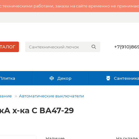
 с техническими работами, заказы на сайте временно не принимаю
+7(910)869
ТАЛОГ
Плитка
Декор
Сантехник
вание
Автоматические выключатели
кА х-ка С ВА47-29
Наличие
На складе