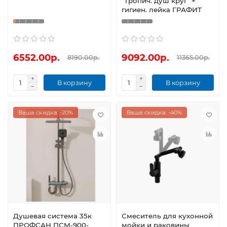
"Тропич. душ круг" +
гигиен. лейка ГРАФИТ
6552.00р.
9092.00р.
8190.00р.
11365.00р.
В корзину
В корзину
Ваша скидка: -20%
Ваша скидка: -40%
Душевая система 35к
Смеситель для кухонной
ПРОФСАН ПСМ-900-
мойки и раковины