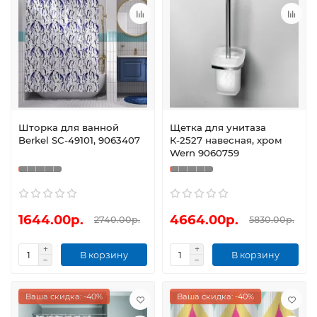
Шторка для ванной
Щетка для унитаза
Berkel SC-49101, 9063407
К-2527 навесная, хром
Wern 9060759
1644.00р.
4664.00р.
2740.00р.
5830.00р.
В корзину
В корзину
Ваша скидка: -40%
Ваша скидка: -40%