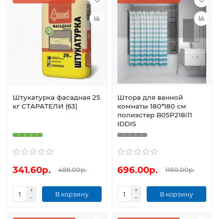
Штукатурка фасадная 25
Штора для ванной
кг СТАРАТЕЛИ (63)
комнаты 180*180 см
полиэстер B05P218i11
IDDIS
341.60р.
696.00р.
488.00р.
1160.00р.
В корзину
В корзину