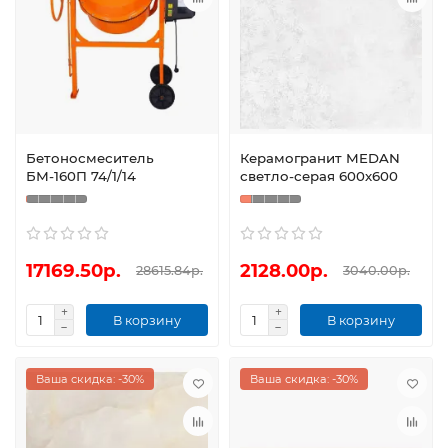
Бетоносмеситель
Керамогранит MEDAN
БМ-160П 74/1/14
светло-серая 600х600
17169.50р.
2128.00р.
28615.84р.
3040.00р.
В корзину
В корзину
Ваша скидка: -30%
Ваша скидка: -30%