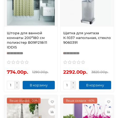
Штора для ванной
Щетка для унитаза
комнаты 200*180 см
К-1037 напольная, стекло
полиэстер B09P218i11
9060391
IDDIS
774.00р.
2292.00р.
1290.00р.
3820.00р.
В корзину
В корзину
Ваша скидка: -20%
Ваша скидка: -40%