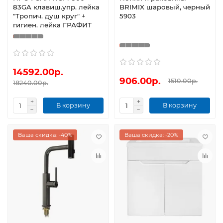
83GA клавиш.упр. лейка
BRIMIX шаровый, черный
"Тропич. душ круг" +
5903
гигиен. лейка ГРАФИТ
14592.00р.
906.00р.
1510.00р.
18240.00р.
В корзину
В корзину
Ваша скидка: -40%
Ваша скидка: -20%