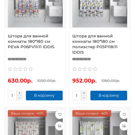
Штора для ванной
Штора для ванной
комнаты 180*180 см
комнаты 180*180 см
PEVA P06PV11i11 IDDIS
полиэстер P05P118i11
IDDIS
630.00р.
952.00р.
1050.00р.
1360.00р.
В корзину
В корзину
Ваша скидка: -40%
Ваша скидка: -40%