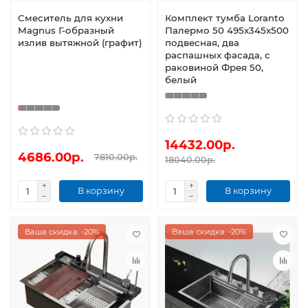
Смеситель для кухни
Комплект тумба Loranto
Magnus Г-образный
Палермо 50 495х345х500
излив вытяжной (графит)
подвесная, два
распашных фасада, с
раковиной Фрея 50,
белый
14432.00р.
4686.00р.
7810.00р.
18040.00р.
В корзину
В корзину
Ваша скидка: -20%
Ваша скидка: -20%