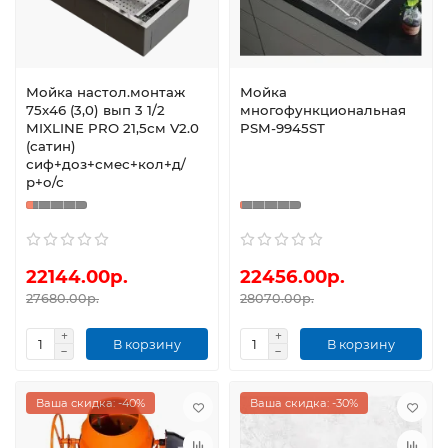
Мойка настол.монтаж
Мойка
75х46 (3,0) вып 3 1/2
многофункциональная
MIXLINE PRO 21,5см V2.0
PSM-9945ST
(сатин)
сиф+доз+смес+кол+д/
р+о/с
22144.00р.
22456.00р.
27680.00р.
28070.00р.
В корзину
В корзину
Ваша скидка: -40%
Ваша скидка: -30%