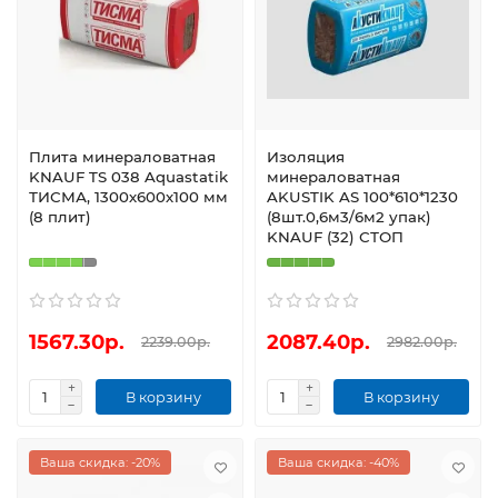
Плита минераловатная
Изоляция
KNAUF TS 038 Aquastatik
минераловатная
ТИСМА, 1300х600х100 мм
AKUSTIK AS 100*610*1230
(8 плит)
(8шт.0,6м3/6м2 упак)
KNAUF (32) СТОП
1567.30р.
2087.40р.
2239.00р.
2982.00р.
В корзину
В корзину
Ваша скидка: -20%
Ваша скидка: -40%