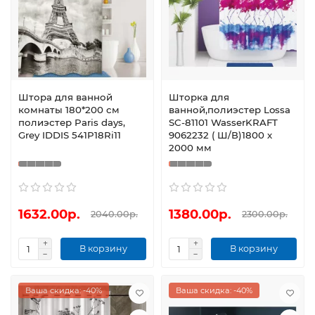
Штора для ванной
Шторка для
комнаты 180*200 см
ванной,полиэстер Lossa
полиэстер Paris days,
SC-81101 WasserKRAFT
Grey IDDIS 541P18Ri11
9062232 ( Ш/В)1800 х
2000 мм
1632.00р.
1380.00р.
2040.00р.
2300.00р.
В корзину
В корзину
Ваша скидка: -40%
Ваша скидка: -40%