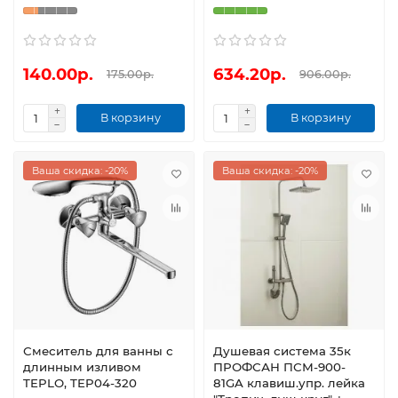
140.00р.
634.20р.
175.00р.
906.00р.
В корзину
В корзину
Ваша скидка: -20%
Ваша скидка: -20%
Смеситель для ванны с
Душевая система 35к
длинным изливом
ПРОФСАН ПСМ-900-
TEPLO, TEP04-320
81GA клавиш.упр. лейка