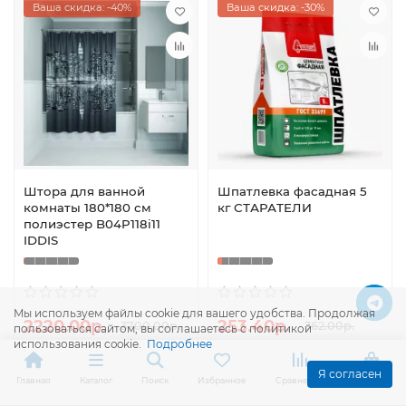
Ваша скидка: -40%
Ваша скидка: -30%
Штора для ванной
Шпатлевка фасадная 5
комнаты 180*180 см
кг СТАРАТЕЛИ
полиэстер B04P118i11
IDDIS
Мы используем файлы cookie для вашего удобства. Продолжая
2220.00р.
253.40р.
3700.00р.
362.00р.
пользоваться сайтом, вы соглашаетесь с политикой
использования cookie.
Подробнее
В корзину
В корзину
Я согласен
Главная
Каталог
Поиск
Избранное
Сравнение
Корзина