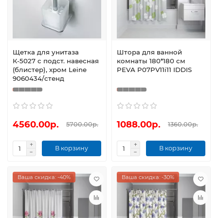
Щетка для унитаза
Штора для ванной
К-5027 с подст. навесная
комнаты 180*180 см
(блистер), хром Leine
PEVA P07PV11i11 IDDIS
9060434/стенд
4560.00р.
1088.00р.
5700.00р.
1360.00р.
В корзину
В корзину
Ваша скидка: -40%
Ваша скидка: -30%