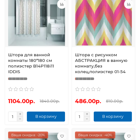
Штора для ванной
Штора с рисунком
комнаты 180*180 см
АБСТРАКЦИЯ в ванную
полиэстер B14P118i11
комнату,без
IDDIS
колец,полиэстер 01-54
1104.00р.
486.00р.
1840.00р.
810.00р.
В корзину
В корзину
Ваша скидка: -20%
Ваша скидка: -40%