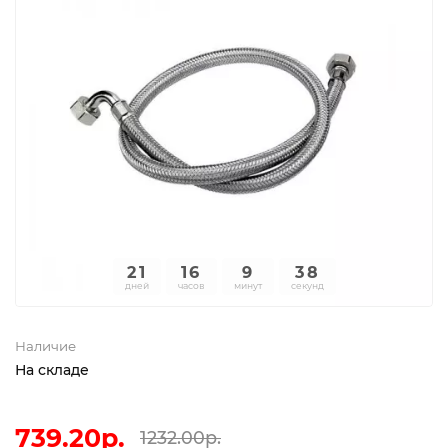
21
16
9
38
дней
часов
минут
секунд
Наличие
На складе
739.20р.
1232.00р.