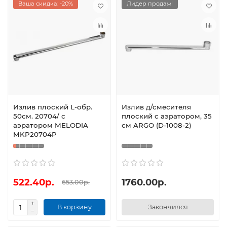
Ваша скидка: -20%
Лидер продаж!
Излив плоский L-обр.
Излив д/смесителя
50см. 20704/ с
плоский с аэратором, 35
аэратором MELODIA
см ARGO (D-1008-2)
MKP20704P
522.40р.
1760.00р.
653.00р.
В корзину
Закончился