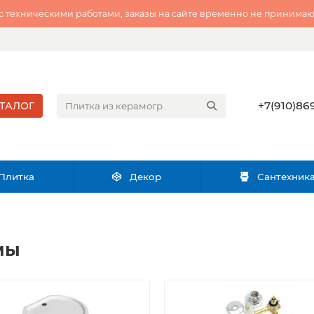
 с техническими работами, заказы на сайте временно не принимаю
+7(910)869
ТАЛОГ
Плитка
Декор
Сантехник
мы