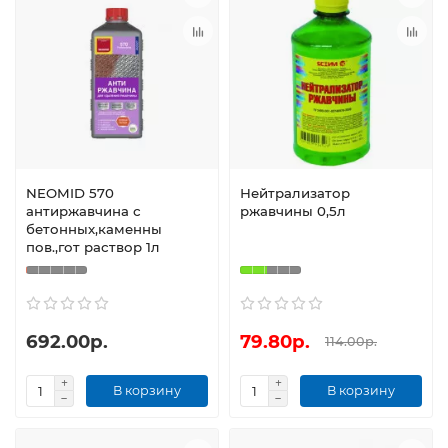
NEOMID 570
Нейтрализатор
антиржавчина с
ржавчины 0,5л
бетонных,каменны
пов.,гот раствор 1л
692.00р.
79.80р.
114.00р.
В корзину
В корзину