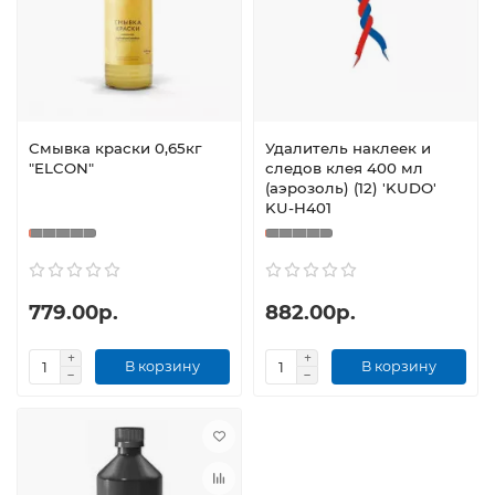
Смывка краски 0,65кг
Удалитель наклеек и
"ELCON"
следов клея 400 мл
(аэрозоль) (12) 'KUDO'
KU-H401
779.00р.
882.00р.
В корзину
В корзину