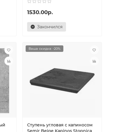
1530.00р.
Закончился
Ваша скидка: -20%
вый
Ступень угловая c капиносом
Semir Beige Kapinos Stopnica