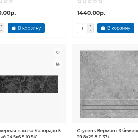
0.00р.
1440.00р.
В корзину
В корзину
керная плитка Колорадо 5
Ступень Вермонт 3 беже
й 24,5х6,5 (0,54)
29,8х29,8 (1,33)