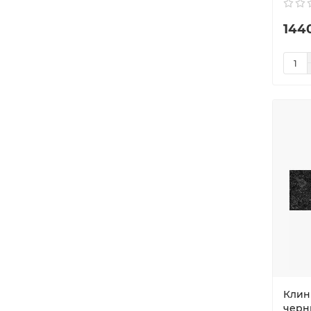
144
Клин
черны