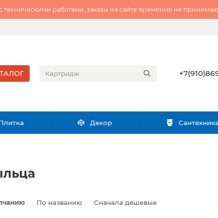
 с техническими работами, заказы на сайте временно не принимаю
+7(910)869
ТАЛОГ
Плитка
Декор
Сантехник
ыльца
лчанию
По названию
Сначала дешевые