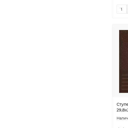
Ступ
29,8х2