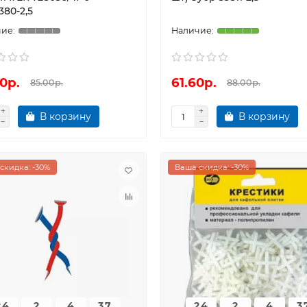
380-2,5
0р.
61.60р.
85.00р.
88.00р.
В корзину
В корзину
скидка: -30%
Ваша скидка: -30%
24
2
4
36
24
2
4
3