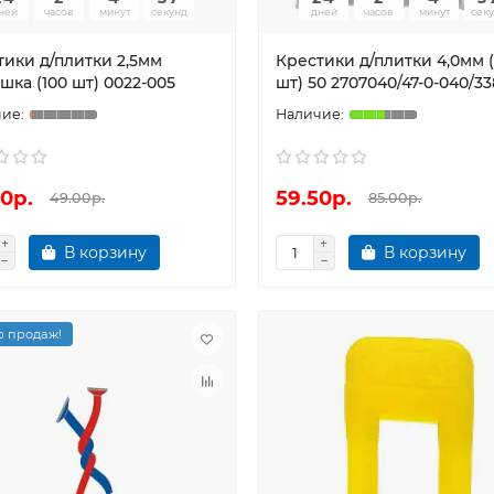
ней
часов
минут
секунд
дней
часов
минут
сек
тики д/плитки 2,5мм
Крестики д/плитки 4,0мм (
ка (100 шт) 0022-005
шт) 50 2707040/47-0-040/33
0р.
59.50р.
49.00р.
85.00р.
В корзину
В корзину
 продаж!