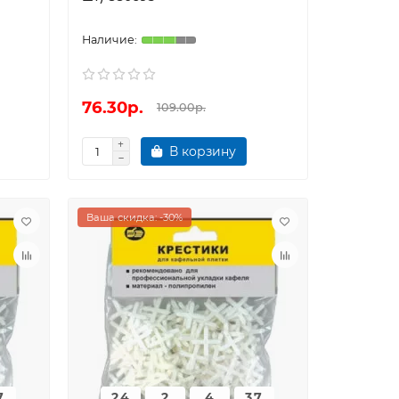
76.30р.
109.00р.
В корзину
Ваша скидка: -30%
6
24
2
4
36