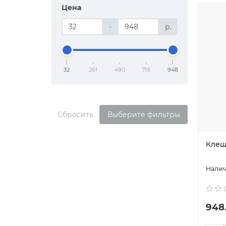
Цена
-
р.
32
261
490
719
948
Сбросить
Выберите фильтры
Клещи
948