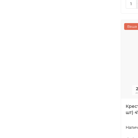
Ваша 
д
Крест
шт) 4