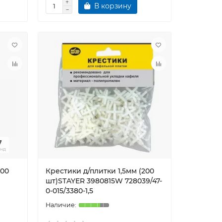
В корзину
6
унд
100
Крестики д/плитки 1,5мм (200
шт)STAYER 3980815W 728039/47-
0-015/3380-1,5