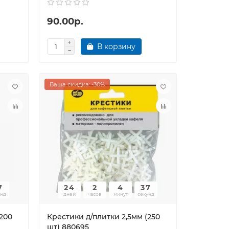
90.00р.
В корзину
Ваша скидка: -30%
6
24
2
4
36
унд
дней
часов
минут
секунд
(200
Крестики д/плитки 2,5мм (250
шт) 880695