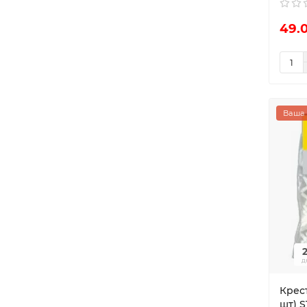
49.
Ваша 
д
Крест
шт) S