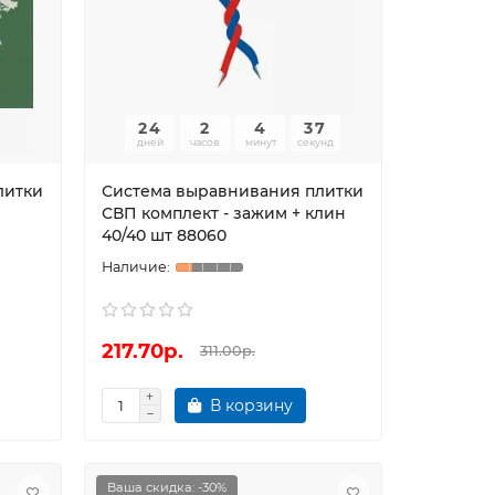
24
2
4
36
дней
часов
минут
секунд
литки
Система выравнивания плитки
СВП комплект - зажим + клин
40/40 шт 88060
217.70р.
311.00р.
В корзину
Ваша скидка: -30%