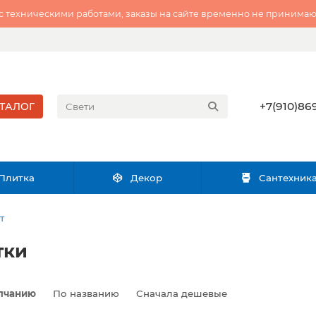
 с техническими работами, заказы на сайте временно не принимаю
+7(910)869
ТАЛОГ
Плитка
Декор
Сантехник
т
тки
лчанию
По названию
Сначала дешевые