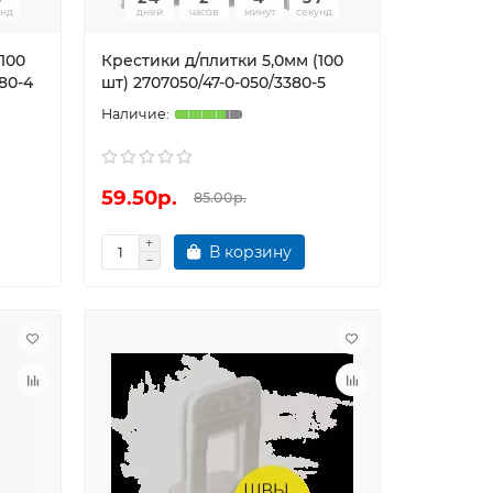
унд
дней
часов
минут
секунд
100
Крестики д/плитки 5,0мм (100
80-4
шт) 2707050/47-0-050/3380-5
59.50р.
85.00р.
В корзину