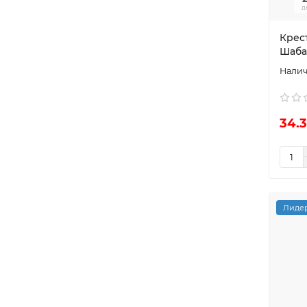
д
Крес
Шабаш
34.3
Лидер