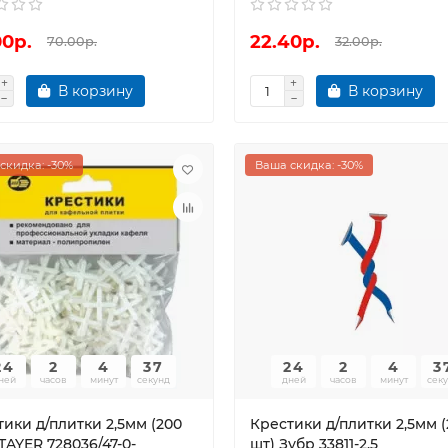
00р.
22.40р.
70.00р.
32.00р.
В корзину
В корзину
скидка: -30%
Ваша скидка: -30%
24
2
4
36
24
2
4
3
ней
часов
минут
секунд
дней
часов
минут
сек
ики д/плитки 2,5мм (200
Крестики д/плитки 2,5мм 
TAYER 728036/47-0-
шт) Зубр 33811-2,5