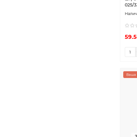
025/3
59.5
Ваша 