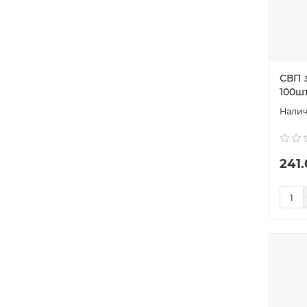
СВП 
100шт
241.