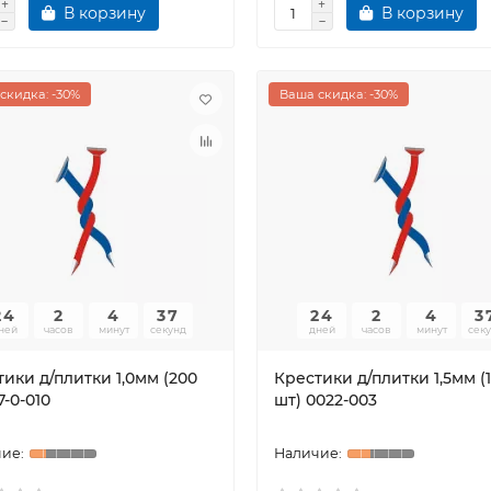
В корзину
В корзину
скидка: -30%
Ваша скидка: -30%
24
2
4
36
24
2
4
3
ней
часов
минут
секунд
дней
часов
минут
сек
ики д/плитки 1,0мм (200
Крестики д/плитки 1,5мм (
7-0-010
шт) 0022-003