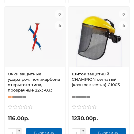
Очки защитные
Щиток защитный
удар.проч. поликарбонат
CHAMPION сетчатый
открытого типа,
(козырек+сетка) C1003
прозрачные 22-3-033
116.00р.
1230.00р.
В корзину
В корзину