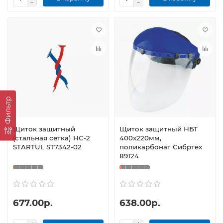
Фильтр
Щиток защитный
Щиток защитный НБТ
(стальная сетка) НС-2
400х220мм,
STARTUL ST7342-02
поликарбонат Сибртех
89124
677.00р.
638.00р.