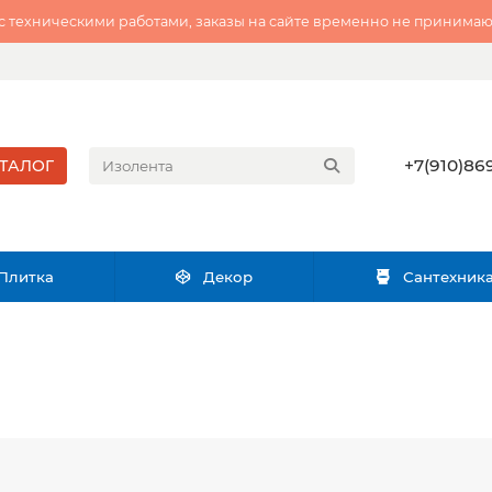
 с техническими работами, заказы на сайте временно не принимаю
+7(910)869
ТАЛОГ
Плитка
Декор
Сантехник