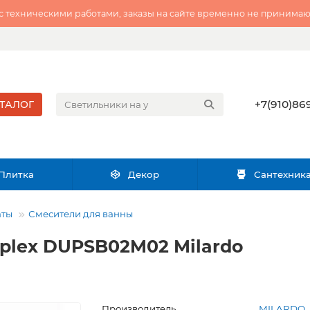
 с техническими работами, заказы на сайте временно не принимаю
+7(910)869
ТАЛОГ
Плитка
Декор
Сантехник
аты
Смесители для ванны
plex DUPSB02M02 Milardo
Производитель
MILARDO