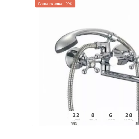
Ваша скидка: -20%
22
8
6
28
дней
часов
минут
секунд