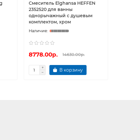
g
Смеситель Elghansa HEFFEN
Смесител
2352520 для ванны
Milardo
однорычажный с душевым
комплектом, хром
8778.00р.
7240.0
14630.00р.
В корзину