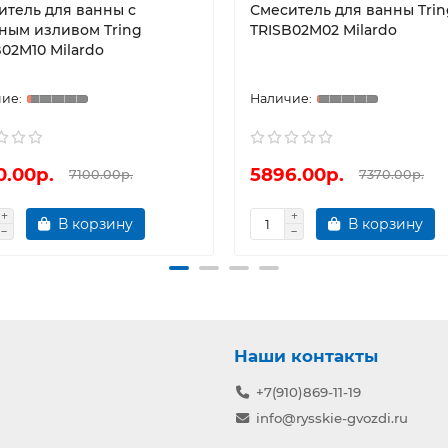
итель для ванны с
Смеситель для ванны Trin
ным изливом Tring
TRISB02M02 Milardo
02M10 Milardo
0.00р.
5896.00р.
7100.00р.
7370.00р.
В корзину
В корзину
Наши контакты
+7(910)869-11-19
info@rysskie-gvozdi.ru