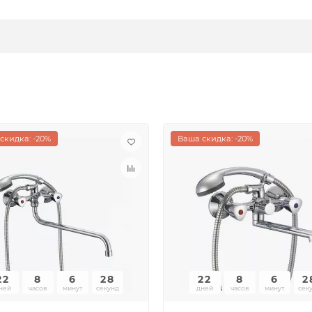
скидка: -20%
Ваша скидка: -20%
22
8
6
28
22
8
6
2
ней
часов
минут
секунд
дней
часов
минут
сек