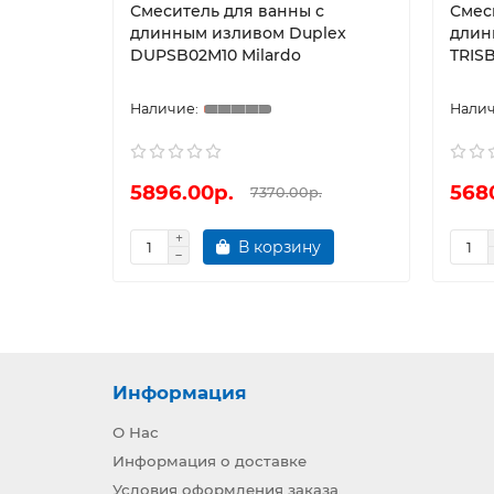
Смеситель для ванны с
Смес
длинным изливом Duplex
длин
DUPSB02М10 Milardo
TRISB
5896.00р.
568
7370.00р.
В корзину
Информация
О Нас
Информация о доставке
Условия оформления заказа