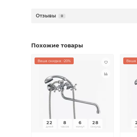
Отзывы
0
Похожие товары
Ваша скидка: -20%
Ваша 
22
8
6
28
дней
часов
минут
секунд
д