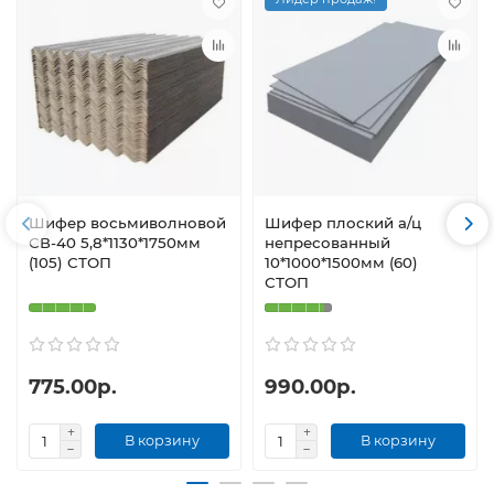
Шифер восьмиволновой
Шифер плоский а/ц
СВ-40 5,8*1130*1750мм
непресованный
(105) СТОП
10*1000*1500мм (60)
СТОП
775.00р.
990.00р.
В корзину
В корзину