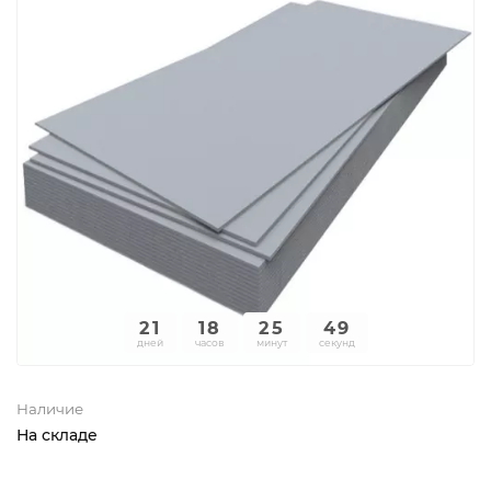
21
18
25
49
дней
часов
минут
секунд
Наличие
На складе