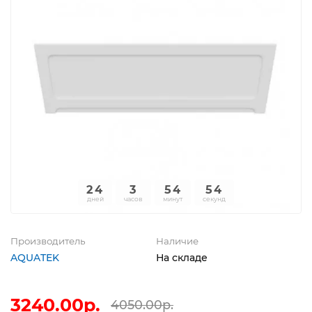
24
3
54
54
дней
часов
минут
секунд
Производитель
Наличие
AQUATEK
На складе
3240.00р.
4050.00р.