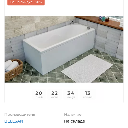
Ваша скидка: -20%
20
22
34
13
дней
часов
минут
секунд
Производитель
Наличие
BELLSAN
На складе