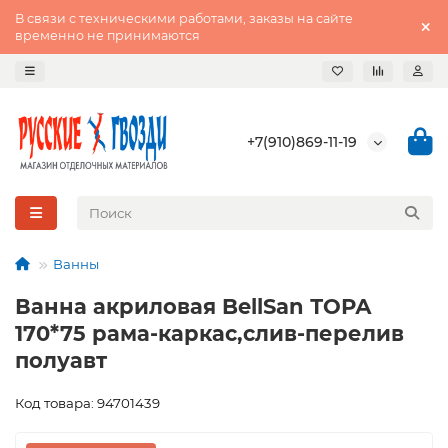
В связи с техническими работами, заказы на сайте
временно не принимаются
+7(910)869-11-19
Ванны
Ванна акриловая BellSan ТОРА
170*75 рама-каркас,слив-перелив
полуавт
Код товара: 94701439