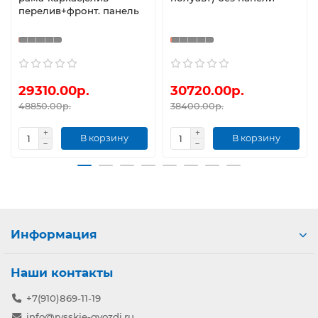
перелив+фронт. панель
29310.00р.
30720.00р.
48850.00р.
38400.00р.
В корзину
В корзину
Информация
Наши контакты
+7(910)869-11-19
info@rysskie-gvozdi.ru