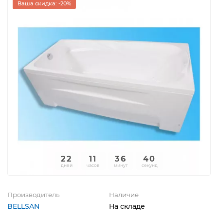
Ваша скидка: -20%
22
11
36
40
дней
часов
минут
секунд
Производитель
Наличие
BELLSAN
На складе