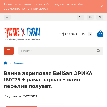
В связи с техническими работами, заказы на сайте
временно не принимаются
+7(910)869-11-19
Ванны
Ванна акриловая BellSan ЭРИКА
160*75 + рама-каркас + слив-
перелив полуавт.
Код товара: 94705112