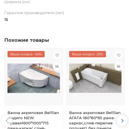
Ширина (см)
Гарантия производителя (лет)
15
Похожие товары
Ваша скидка: -40%
Ваша скидка: -20%
Ванна акриловая BellSan
Ванна акриловая BellSan
Индиго NEW
АГАТА 180*80*65 рама-
правая1600*1005*715
каркас,слив-перелив
рама-каркас,слив-
полуавт) без панели