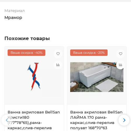
Материал
Мрамор
Похожие товары
Ваша скидка: -40%
Ваша скидка: -20%
Ванна акриловая BellSan
Ванна акриловая BellSan
Кристи180
ЛАЙМА 170 рама-
(177*78*65),рама-
каркас,слив-перелив
каркас,слив-перелив
полуавт 168*70*63