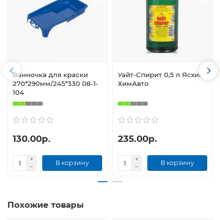
Ванночка для краски
Уайт-Спирит 0,5 л Ясхим/
270*290мм/245*330 08-1-
ХимАвто
104
130.00р.
235.00р.
В корзину
В корзину
Похожие товары