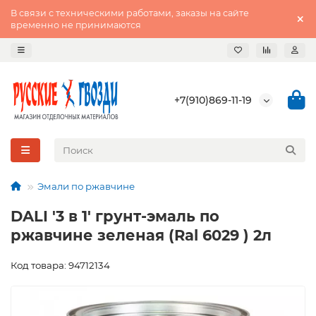
В связи с техническими работами, заказы на сайте
временно не принимаются
+7(910)869-11-19
Эмали по ржавчине
DALI '3 в 1' грунт-эмаль по
ржавчине зеленая (Ral 6029 ) 2л
Код товара: 94712134