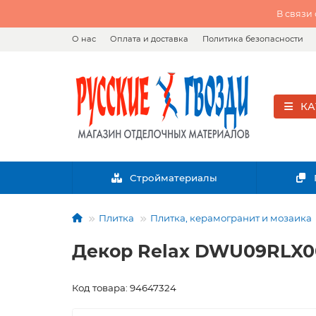
В связи
О нас
Оплата и доставка
Политика безопасности
КА
Стройматериалы
Плитка
Плитка, керамогранит и мозаика
Декор Relax DWU09RLX00
Код товара: 94647324