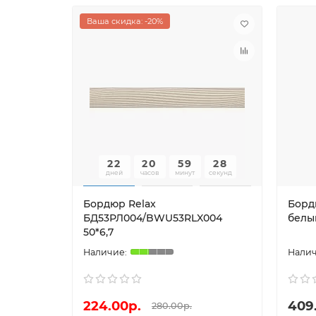
Ваша скидка: -20%
22
20
59
27
дней
часов
минут
секунд
Бордюр Relax
Борд
БД53РЛ004/BWU53RLX004
белы
50*6,7
224.00р.
409
280.00р.