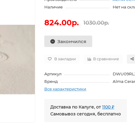
Наличие
Нет на скл
824.00р.
1030.00р.
Закончился
В закладки
В сравнение
Артикул
DWU09RL
Бренд
Alma Cera
Все характеристики
Доставка по Калуге, от
1100 ₽
Самовывоз сегодня, бесплатно