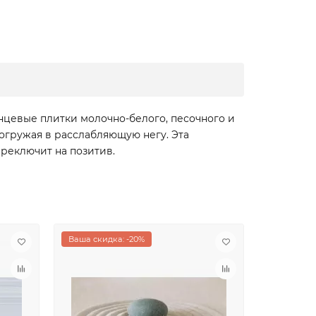
нцевые плитки молочно-белого, песочного и
огружая в расслабляющую негу. Эта
ереключит на позитив.
Ваша скидка: -20%
Ваша скид