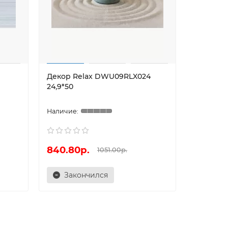
Декор Relax DWU09RLX024
Декор R
24,9*50
24,9*50
840.80р.
840.80
1051.00р.
Закончился
Зак