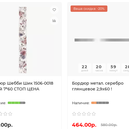
Ваша скидка: -20%
22
20
59
2
дней
часов
минут
сек
юр Шебби Шик 1506-0018
Бордюр метал. серебро
й 7*60 СТОП ЦЕНА
глянцевое 2,9х60 !
.00р.
464.00р.
580.00р.