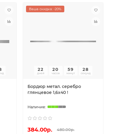
Ваша скидка: -20%
7
22
20
59
27
унд
дней
часов
минут
секунд
Бордюр метал. серебро
Декор C
глянцевое 1,6х40 !
30*60 !
384.00р.
500.00
480.00р.