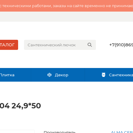
 с техническими работами, заказы на сайте временно не принимаю
+7(910)869
ТАЛОГ
Плитка
Декор
Сантехник
4 24,9*50
Производитель
ALMA CER