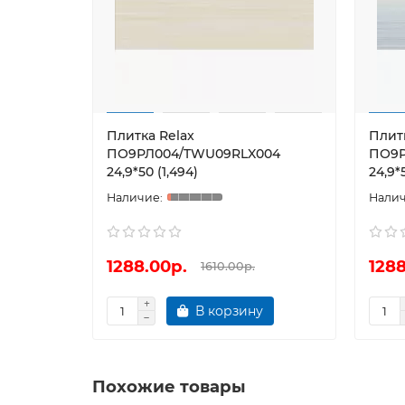
Плитка Relax
Плит
ПО9РЛ004/TWU09RLX004
ПО9Р
24,9*50 (1,494)
24,9*
1288.00р.
1288
1610.00р.
В корзину
Похожие товары