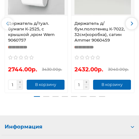
Держатель д/туал.
Держатель д/
бумаги К-2525, с
бум.полотенец К-7022,
крышкой ,хром Wern
32см(коробка), сатин
9060757
Ammer 9060459
2744.00р.
2432.00р.
3430.00р.
3040.00р.
В корзину
В корзину
Информация