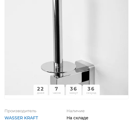
22
7
36
36
дней
часов
минут
секунд
Производитель
Наличие
WASSER KRAFT
На складе