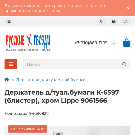
В связи с техническими работами, заказы на сайте
временно не принимаются
+7(910)869-11-19
Держатели для туалетной бумаги
Держатель д/туал.бумаги К-6597
(блистер), хром Lippe 9061566
Код товара: 94696822
Ваша скидка: -40%