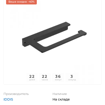
Ваша скидка: -40%
22
22
36
3
дней
часов
минут
секунд
Производитель
Наличие
IDDIS
На складе