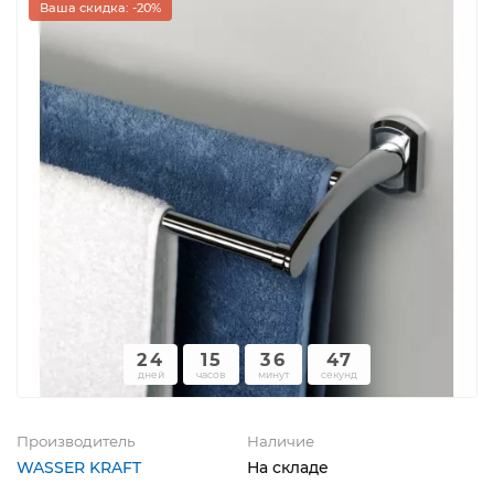
Ваша скидка: -20%
24
15
36
47
дней
часов
минут
секунд
Производитель
Наличие
WASSER KRAFT
На складе