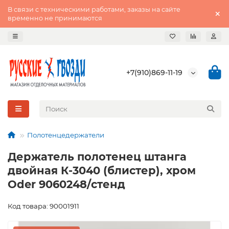
В связи с техническими работами, заказы на сайте
временно не принимаются
+7(910)869-11-19
Полотенцедержатели
Держатель полотенец штанга
двойная К-3040 (блистер), хром
Oder 9060248/стенд
Код товара: 90001911