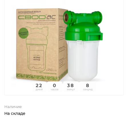
22
0
38
8
дней
часов
минут
секунд
Наличие
На складе