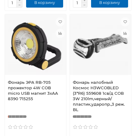
В корзину
В корзину
Фонарь ЭРА RB-705
Фонарь налобный
прожектор 4W СОВ
Космос H3WCOBLED
micro USB магнит 3хАА
(3*R6) 559608 1св/д СОВ
8390 715255
3W 210lm,черный/
пластик,ударопр.,3 реж.
BL