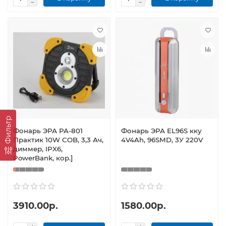
Фильтр
Фонарь ЭРА PA-801
Фонарь ЭРА EL96S кку
Практик 10W COB, 3,3 Ач,
4V4Ah, 96SMD, 3У 220V
диммер, IPX6,
PowerBank, кор.]
3910.00р.
1580.00р.