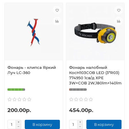
Фонарь - клипса Яркий
Фонарь налобный
Луч LC-360
КосH103COB LED (3*R03)
774950 1св/д ХРЕ
3W+СОВ 2W,180lm+140lm
200.00р.
454.00р.
В корзину
В корзину