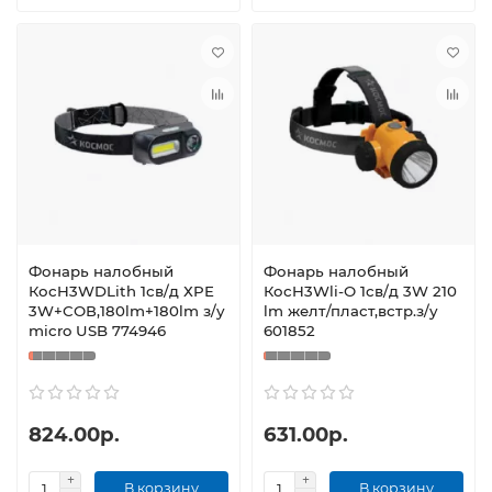
Фонарь налобный
Фонарь налобный
КосH3WDLith 1св/д ХРЕ
КосH3Wli-О 1св/д 3W 210
3W+СОВ,180lm+180lm з/у
lm желт/пласт,встр.з/у
micro USB 774946
601852
824.00р.
631.00р.
В корзину
В корзину