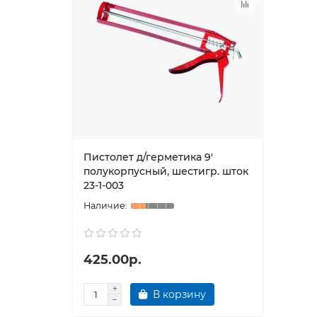
Пистолет д/герметика 9'
полукорпусный, шестигр. шток
23-1-003
425.00р.
В корзину