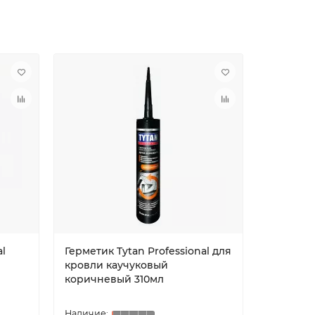
al
Герметик Tytan Professional для
Герметик
кровли каучуковый
кровли 
коричневый 310мл
черный 