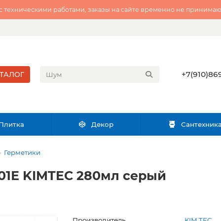
 с техническими работами, заказы на сайте временно не принимаю
+7(910)869
ТАЛОГ
Плитка
Декор
Сантехник
Герметики
01Е KIMTEC 280мл серый
Производитель
KIM TEC