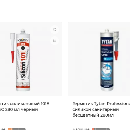
етик силиконовый 101Е
Герметик Tytan Profession
EC 280 мл черный
силикон санитарный
беcцветный 280мл