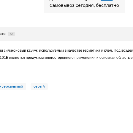
Самовывоз сегодня, бесплатно
вы
0
й cиликоновый каучук, используемый в качестве герметика и клея. Под возде
 101E является продуктом многостороннего применения и основная область е
иверсальный
серый