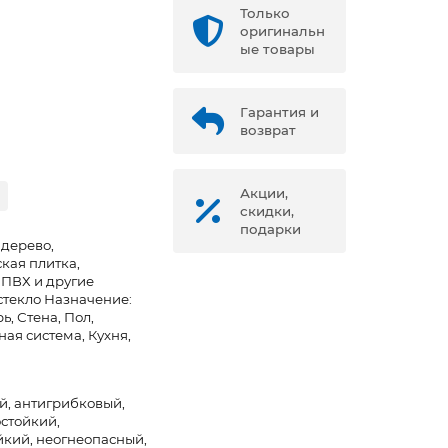
Только
оригинальн
ые товары
Гарантия и
возврат
Акции,
скидки,
подарки
 дерево,
кая плитка,
 ПВХ и другие
стекло Назначение:
ь, Стена, Пол,
ая система, Кухня,
й, антигрибковый,
стойкий,
йкий, неогнеопасный,