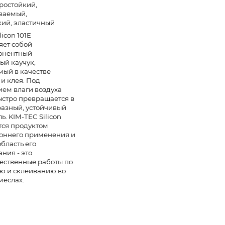
ростойкий,
ваемый,
кий, эластичный
licon 101E
яет собой
онентный
ый каучук,
мый в качестве
и клея. Под
ием влаги воздуха
ыстро превращается в
азный, устойчивый
ь. KIM-TEC Silicon
тся продуктом
оннего применения и
бласть его
ния - это
ественные работы по
ю и склеиванию во
меслах.