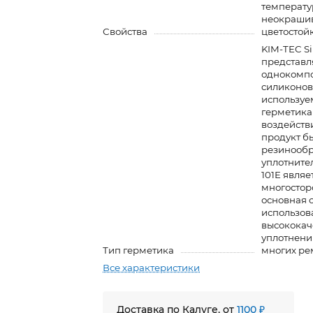
температу
неокраши
Свойства
цветостой
KIM-TEC Si
представл
однокомп
cиликонов
используе
герметика 
воздейств
продукт б
резинообр
уплотнител
101E являе
многостор
основная о
использова
высококач
уплотнени
Тип герметика
многих ре
Все характеристики
Доставка по Калуге, от
1100 ₽