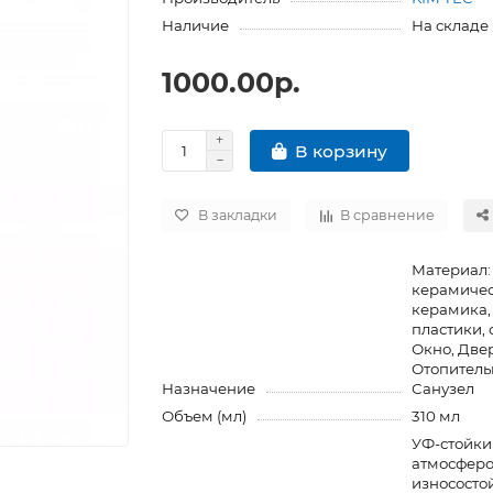
Наличие
На складе
1000.00р.
В корзину
В закладки
В сравнение
Материал:
керамичес
керамика,
пластики, 
Окно, Двер
Отопительн
Назначение
Санузел
Объем (мл)
310 мл
УФ-стойки
атмосферо
износосто