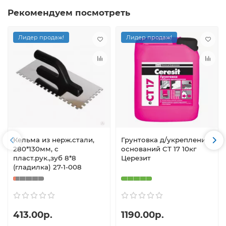
Рекомендуем посмотреть
Лидер продаж!
Лидер продаж!
Кельма из нерж.стали,
Грунтовка д/укрепления
280*130мм, с
оснований CT 17 10кг
пласт.рук.,зуб 8*8
Церезит
(гладилка) 27-1-008
413.00р.
1190.00р.