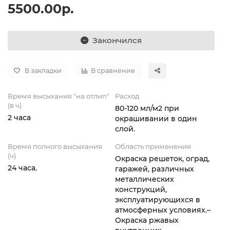
5500.00р.
Закончился
В закладки
В сравнение
Время высыхания "на отлип"
Расход
(в ч)
80-120 мл/м2 при
2 часа
окрашивании в один
слой.
Время полного высыхания
Область применения
(ч)
Окраска решеток, оград,
24 часа.
гаражей, различных
металлических
конструкций,
эксплуатирующихся в
атмосферных условиях.–
Окраска ржавых