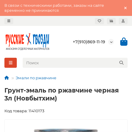
В связи с техническими работами, заказы на сайте
временно не принимаются
+7(910)869-11-19
Эмали по ржавчине
Грунт-эмаль по ржавчине черная
3л (Новбытхим)
Код товара: 11410173