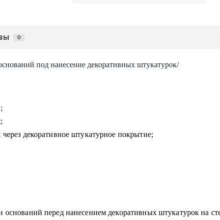
вы
0
оснований под нанесение декоративных штукатурок/
;
;
 через декоративное штукатурное покрытие;
ки оснований перед нанесением декоративных штукатурок на с