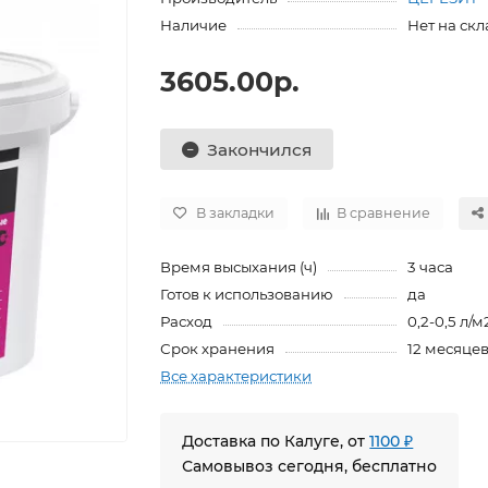
Наличие
Нет на скл
3605.00р.
Закончился
В закладки
В сравнение
Время высыхания (ч)
3 часа
Готов к использованию
да
Расход
0,2-0,5 л/м
Срок хранения
12 месяце
Все характеристики
Доставка по Калуге, от
1100 ₽
Самовывоз сегодня, бесплатно