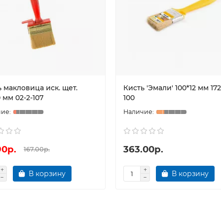
 макловица иск. щет.
Кисть 'Эмали' 100*12 мм 172
 мм 02-2-107
100
90р.
363.00р.
167.00р.
В корзину
В корзину