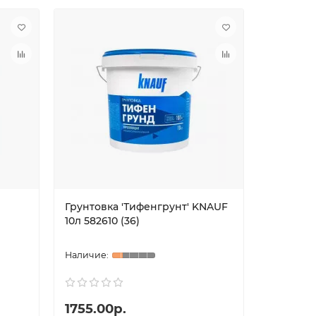
Грунтовка 'Тифенгрунт' KNAUF
Грунтовк
10л 582610 (36)
проника
1755.00р.
710.00