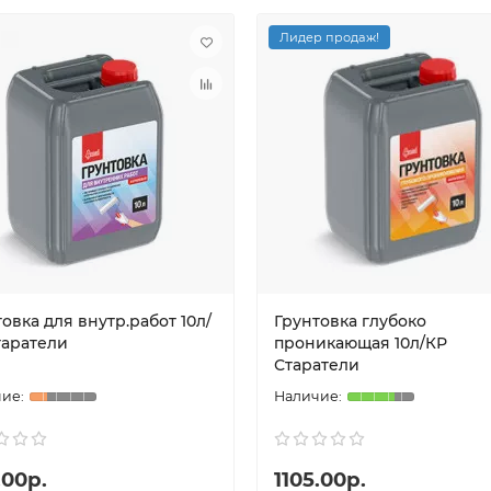
Лидер продаж!
овка для внутр.работ 10л/
Грунтовка глубоко
таратели
проникающая 10л/КР
Старатели
.00р.
1105.00р.