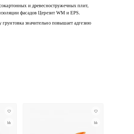
псокартонных и древесностружечных плит,
оизоляции фасадов Церезит WM и EPS.
у грунтовка значительно повышает адгезию