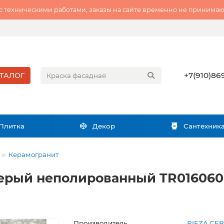
 с техническими работами, заказы на сайте временно не принимаю
+7(910)869
ТАЛОГ
Плитка
Декор
Сантехник
Керамогранит
ерый неполированный TR016060N 
Производитель
PIEZA CE