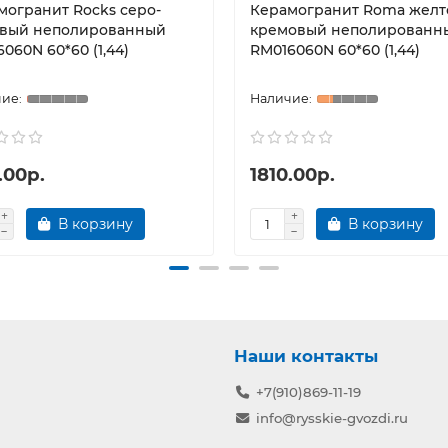
могранит Rocks серо-
Керамогранит Roma желт
вый неполированный
кремовый неполированн
060N 60*60 (1,44)
RM016060N 60*60 (1,44)
.00р.
1810.00р.
В корзину
В корзину
Наши контакты
+7(910)869-11-19
info@rysskie-gvozdi.ru