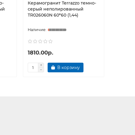
о-
Керамогранит Terrazzo темно-
Керамог
ый
серый неполированный
неполир
TR026060N 60*60 (1,44)
60*60 (1,
1810.00р.
1810.0
В корзину