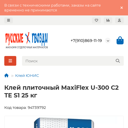
В связи с техническими работами, заказы на сайте
временно не принимаются
+7(910)869-11-19
Клей ЮНИС
Клей плиточный MaxiFlex U-300 С2
ТЕ S1 25 кг
Код товара: 94739792