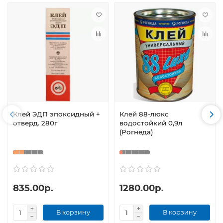
Клей ЭДП эпоксидный +
Клей 88-люкс
отверд. 280г
водостойкий 0,9л
(Рогнеда)
835.00р.
1280.00р.
В корзину
В корзину