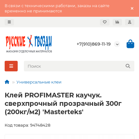
В связи с техническими работами, заказы на сайте
временно не принимаются
+7(910)869-11-19
Универсальные клеи
Клей PROFIMASTER каучук.
сверхпрочный прозрачный 300г
(200кг/м2) 'Masterteks'
Код товара: 94748428