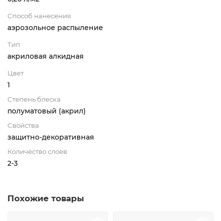
Способ нанесения
аэрозольное распыление
Тип
акриловая алкидная
Цвет
1
Степень блеска
полуматовый (акрил)
Свойства
защитно-декоративная
Количество слоев
2-3
Похожие товары