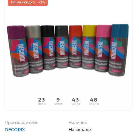
Ваша скидка: -30%
23
9
43
47
дней
часов
минут
секунд
Производитель
Наличие
DECORIX
На складе