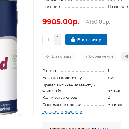
Наличие
На складе
9905.00р.
14150.00р.
В корзину
В закладки
В сравнение
Расход
1
База под колеровку
BW
Время высыхания между 2
слоями (ч)
4 часа
Количество слоев
2
Система колеровки
Acomix
Все характеристики