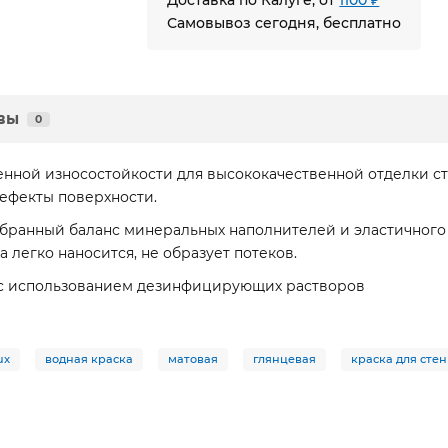
Доставка по Калуге, от
1100 ₽
Самовывоз сегодня, бесплатно
вы
0
ной износостойкости для высококачественной отделки сте
ефекты поверхности.
обранный баланс минеральных наполнителей и эластичног
 легко наносится, не образует потеков.
 с использованием дезинфицирующих растворов
ux
водная краска
матовая
глянцевая
краска для стен