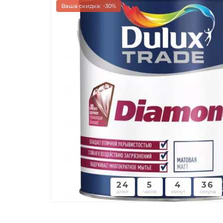
Ваша скидка: -30%
24
5
4
35
дней
часов
минут
секунд