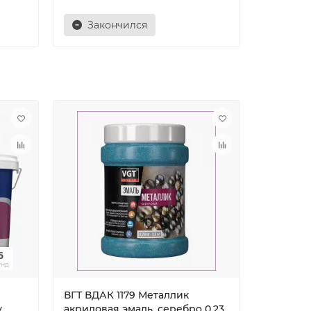
Закончился
5
унд
ВГТ ВДАК 1179 Металлик
Краска D
y
акриловая эмаль ,серебро 0,23
водноди