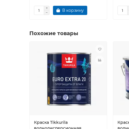
В корзину
Похожие товары
Краска Tikkurila
Крас
воднодисперсионная
водн