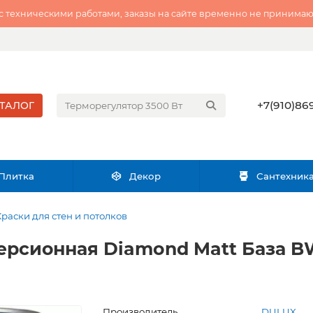
 с техническими работами, заказы на сайте временно не принимаю
+7(910)869
ТАЛОГ
Плитка
Декор
Сантехник
Краски для стен и потолков
рсионная Diamond Matt База BW 
Производитель
DULUX