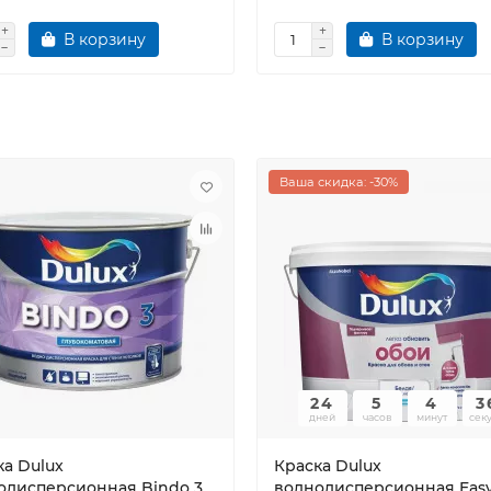
В корзину
В корзину
Ваша скидка: -30%
24
5
4
3
дней
часов
минут
сек
ка Dulux
Краска Dulux
одисперсионная Bindo 3
воднодисперсионная Eas