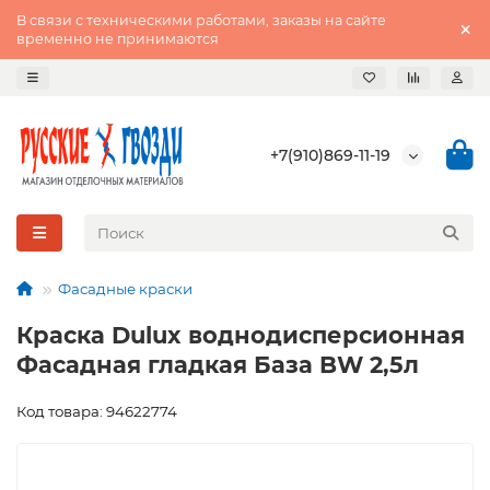
В связи с техническими работами, заказы на сайте
временно не принимаются
+7(910)869-11-19
Фасадные краски
Краска Dulux воднодисперсионная
Фасадная гладкая База BW 2,5л
Код товара: 94622774