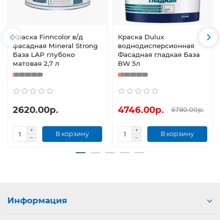
Краска Finncolor в/д
Краска Dulux
фасадная Mineral Strong
воднодисперсионная
База LAP глубоко
Фасадная гладкая База
матовая 2,7 л
BW 5л
2620.00р.
4746.00р.
6780.00р.
В корзину
В корзину
Информация