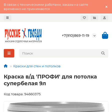
В связи с техническими работами, заказы на сайте
временно не принимаются
+7(910)869-11-19
Краски для стен и потолков
Краска в/д 'ПРОФИ' для потолка
супербелая 9л
Код товара: 94660375