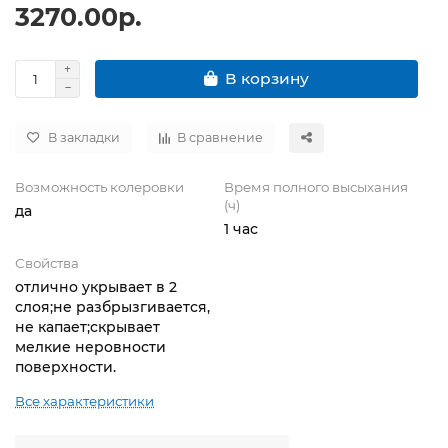
3270.00р.
В корзину
В закладки
В сравнение
Возможность колеровки
Время полного высыхания
(ч)
да
1 час
Свойства
отлично укрывает в 2
слоя;не разбрызгивается,
не капает;скрывает
мелкие неровности
поверхности.
Все характеристики