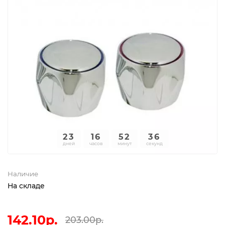
23
16
52
36
дней
часов
минут
секунд
Наличие
На складе
142.10р.
203.00р.