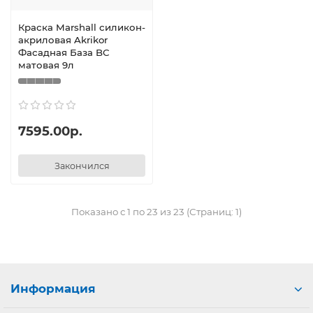
Краска Marshall силикон-
акриловая Akrikor
Фасадная База BС
матовая 9л
7595.00р.
Закончился
Показано с 1 по 23 из 23 (Страниц: 1)
Информация