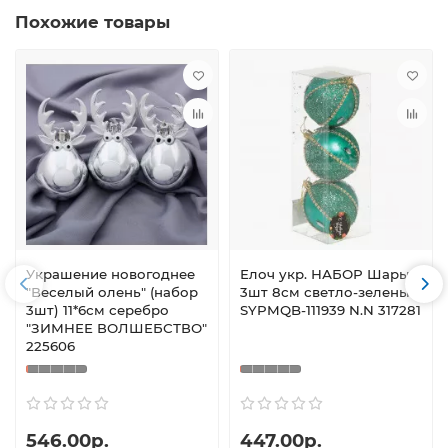
Похожие товары
Украшение новогоднее
Елоч укр. НАБОР Шары
"Веселый олень" (набор
3шт 8см светло-зеленый
3шт) 11*6см серебро
SYPMQB-111939 N.N 317281
"ЗИМНЕЕ ВОЛШЕБСТВО"
225606
546.00р.
447.00р.