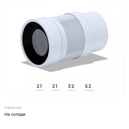
21
21
32
52
дней
часов
минут
секунд
Наличие
На складе