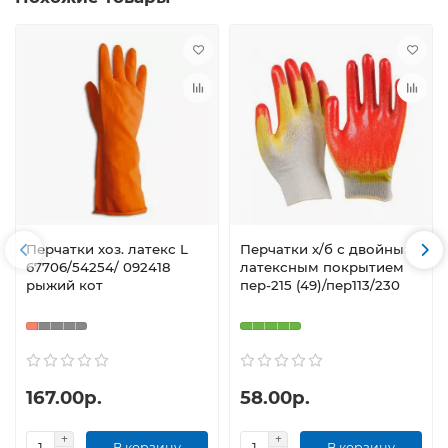
Перчатки хоз. латекс L
Перчатки х/б с двойным
67706/54254/ 092418
латексным покрытием
рыжий кот
пер-215 (49)/пер113/230
167.00р.
58.00р.
В корзину
В корзину