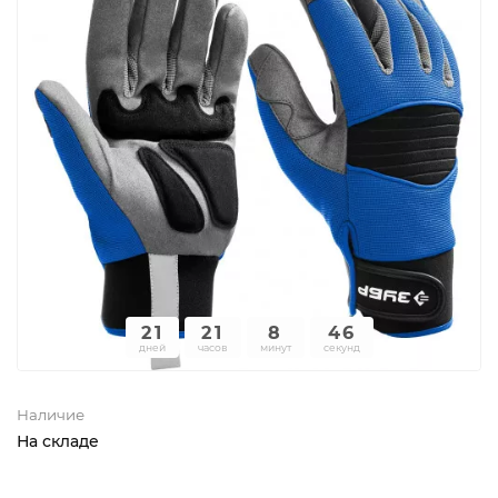
21
21
8
46
дней
часов
минут
секунд
Наличие
На складе