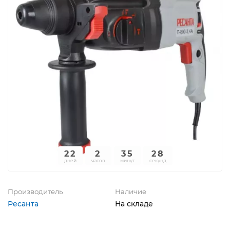
22
2
35
27
дней
часов
минут
секунд
Производитель
Наличие
Ресанта
На складе