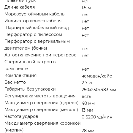
Плавный пуск
нет
Длина кабеля
1.5 м
Морозоустойчивый кабель
нет
Индикатор износа кабеля
нет
Шарнирный кабельный ввод
нет
Перфоратор с пылесосом
нет
Перфоратор с вертикальным
двигателем (бочка)
нет
Автоотключение при перегреве
нет
Сверлильный патрон в
комплекте
нет
Комплектация
чемодан/кейс
Вес нетто
2.7 кг
Габариты без упаковки
250х250х483 мм
Регулировка частоты вращения
есть
Мах диаметр сверления (дерево)
40 мм
Max диаметр сверления (металл)
13 мм
Частота ударов
0-5200 уд/мин
Max диаметр сверления коронкой
(кирпич)
28 мм