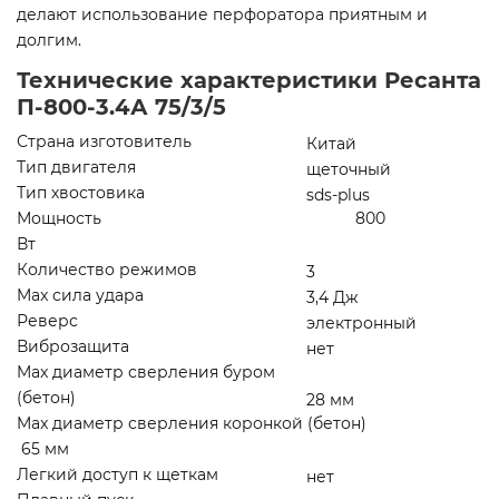
делают использование перфоратора приятным и
долгим.
Технические характеристики Ресанта
П-800-3.4А 75/3/5
Страна изготовитель
Китай
Тип двигателя
щеточный
Тип хвостовика
sds-plus
Мощность 800
Вт
Количество режимов
3
Max сила удара
3,4 Дж
Реверс
электронный
Виброзащита
нет
Max диаметр сверления буром
(бетон)
28 мм
Max диаметр сверления коронкой (бетон)
65 мм
Легкий доступ к щеткам
нет