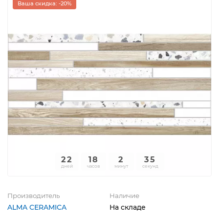
Ваша скидка: -20%
22
18
2
35
дней
часов
минут
секунд
Производитель
Наличие
ALMA CERAMICA
На складе