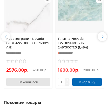
Керамогранит Nevada
Плитка Nevada
GFU04NVD00L 600*600*9
TWU09NVD606
(1.8)
249*500*7.5 (1,494)
2576.00р.
1600.00р.
3220.00р.
2000.00р.
Закончился
В корзину
Похожие товары